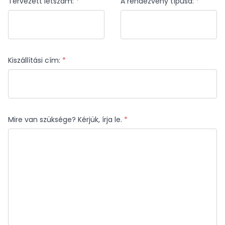
Tervezett létszám:
*
A rendezvény típusa:
*
Kiszállítási cím:
*
Mire van szüksége? Kérjük, írja le.
*