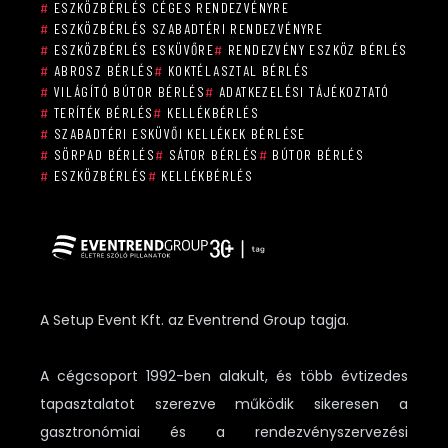
#
ESZKÖZBÉRLÉS CÉGES RENDEZVÉNYRE
#
ESZKÖZBÉRLÉS SZABADTÉRI RENDEZVÉNYRE
#
ESZKÖZBÉRLÉS ESKÜVŐRE
#
RENDEZVÉNY ESZKÖZ BÉRLÉS
#
ABROSZ BÉRLÉS
#
KOKTÉLASZTAL BÉRLÉS
#
VILÁGÍTÓ BÚTOR BÉRLÉS
#
ADATKEZELÉSI TÁJÉKOZTATÓ
#
TERÍTÉK BÉRLÉS
#
KELLÉKBÉRLÉS
#
SZABADTÉRI ESKÜVŐI KELLÉKEK BÉRLÉSE
#
SÖRPAD BÉRLÉS
#
SÁTOR BÉRLÉS
#
BÚTOR BÉRLÉS
#
ESZKÖZBÉRLÉS
#
KELLÉKBÉRLÉS
A Setup Event Kft. az Eventrend Group tagja.
A cégcsoport 1992-ben alakult, és több évtizedes
tapasztalatot szerezve működik sikeresen a
gasztronómiai és a rendezvényszervezési