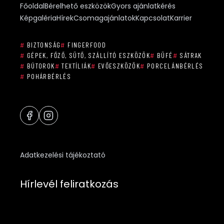
Főoldal
Bérelhető eszközök
Gyors ajánlatkérés
Képgaléria
Hírek
Csomagajánlatok
Kapcsolat
Karrier
#
BIZTONSÁG
#
FINGERFOOD
#
GÉPEK, FŐZŐ, SÜTŐ, SZÁLLÍTÓ ESZKÖZÖK
#
BÜFÉ
#
SÁTRAK
#
BÚTOROK
#
TEXTÍLIÁK
#
EVŐESZKÖZÖK
#
PORCELÁNBÉRLÉS
#
POHÁRBÉRLÉS
Adatkezelési tájékoztató
Hírlevél feliratkozás