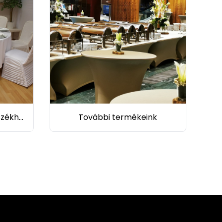
Abroszok, napronok és székhuzatok
További termékeink