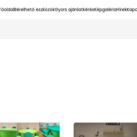
Főoldal
Bérelhető eszközök
Gyors ajánlatkérés
Képgaléria
Hírek
Kapc