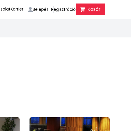
Kosár
solat
Karrier
Belépés
Regisztráció