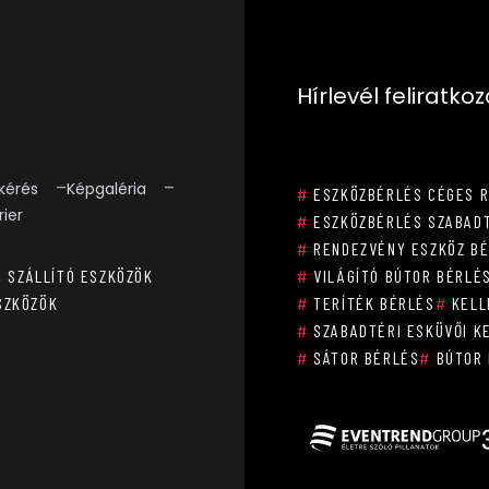
Hírlevél feliratko
kérés
Képgaléria
#
ESZKÖZBÉRLÉS CÉGES 
rier
#
ESZKÖZBÉRLÉS SZABADT
#
RENDEZVÉNY ESZKÖZ B
, SZÁLLÍTÓ ESZKÖZÖK
#
VILÁGÍTÓ BÚTOR BÉRLÉ
SZKÖZÖK
#
TERÍTÉK BÉRLÉS
#
KELL
#
SZABADTÉRI ESKÜVŐI K
#
SÁTOR BÉRLÉS
#
BÚTOR 