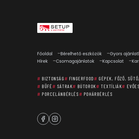
Főoldal
Bérelhető eszközök
Gyors ajánlat
Hírek
Csomagajánlatok
Kapcsolat
Kar
#
BIZTONSÁG
#
FINGERFOOD
#
GÉPEK, FŐZŐ, SÜTŐ
#
BÜFÉ
#
SÁTRAK
#
BÚTOROK
#
TEXTÍLIÁK
#
EVŐE
#
PORCELÁNBÉRLÉS
#
POHÁRBÉRLÉS