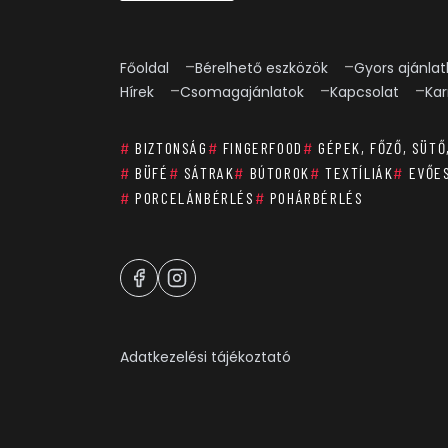
Főoldal
Bérelhető eszközök
Gyors ajánlat
Hírek
Csomagajánlatok
Kapcsolat
Kar
#
BIZTONSÁG
#
FINGERFOOD
#
GÉPEK, FŐZŐ, SÜTŐ
#
BÜFÉ
#
SÁTRAK
#
BÚTOROK
#
TEXTÍLIÁK
#
EVŐE
#
PORCELÁNBÉRLÉS
#
POHÁRBÉRLÉS
Adatkezelési tájékoztató