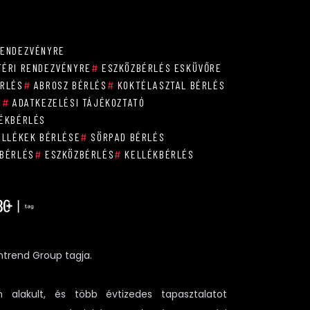
RENDEZVÉNYRE
ÉRI RENDEZVÉNYRE
#
ESZKÖZBÉRLÉS ESKÜVŐRE
ÉRLÉS
#
ABROSZ BÉRLÉS
#
KOKTÉLASZTAL BÉRLÉS
S
#
ADATKEZELÉSI TÁJÉKOZTATÓ
ÉKBÉRLÉS
ELLÉKEK BÉRLÉSE
#
SÖRPAD BÉRLÉS
BÉRLÉS
#
ESZKÖZBÉRLÉS
#
KELLÉKBÉRLÉS
ntrend Group tagja.
 alakult, és több évtizedes tapasztalatot