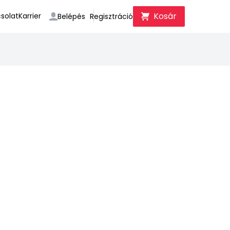
Kosár
solat
Karrier
Belépés
Regisztráció