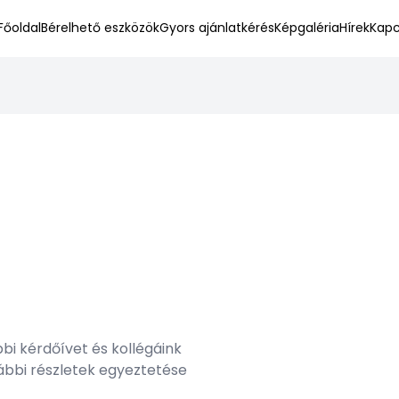
Főoldal
Bérelhető eszközök
Gyors ajánlatkérés
Képgaléria
Hírek
Kapc
bbi kérdőívet és kollégáink
ábbi részletek egyeztetése