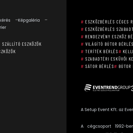
kérés
Képgaléria
#
ESZKÖZBÉRLÉS CÉGES 
rier
#
ESZKÖZBÉRLÉS SZABADT
#
RENDEZVÉNY ESZKÖZ B
, SZÁLLÍTÓ ESZKÖZÖK
#
VILÁGÍTÓ BÚTOR BÉRLÉ
SZKÖZÖK
#
TERÍTÉK BÉRLÉS
#
KELL
#
SZABADTÉRI ESKÜVŐI K
#
SÁTOR BÉRLÉS
#
BÚTOR 
A Setup Event Kft. az Eve
A cégcsoport 1992-ben