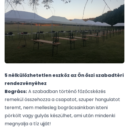
5 nélkülözhetetlen eszköz az Ön őszi szabadtéri
rendezvényéhez
Bogrács:
A szabadban történő főzőcskézés
remekül összehozza a csapatot, szuper hangulatot
teremt, nem mellesleg
bogrács
ainkban isteni
pörkölt vagy gulyás készülhet, ami után mindenki
megnyalja a tíz ujját!