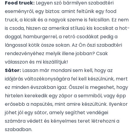
Food truck:
Legyen szó bármilyen szabadtéri
eseményről, egy biztos: amint feltűnik egy
food
truck
, a kicsik és a nagyok szeme is felcsillan. Ez nem
is csoda, hiszen az amerikai stílusú kis kocsikat a hot-
doggal, hamburgerrel, a retró csodákat pedig a
lángossal kötik össze sokan. Az Ön őszi szabadtéri
rendezvényéhez melyik illene jobban? Csak
válasszon és mi kiszállítjuk!
Sátor:
Lassan már mondani sem kell, hogy az
időjárás változékonyságára fel kell készülnünk, mert
ez minden évszakban igaz. Ősszel is megeshet, hogy
hirtelen kerekedik egy zápor a semmiből, vagy épp
erősebb a napsütés, mint amire készültünk. Ilyenkor
jöhet jól egy
sátor
, amely segíthet vendégei
számára védett és kényelmes teret létrehozni a
szabadban.