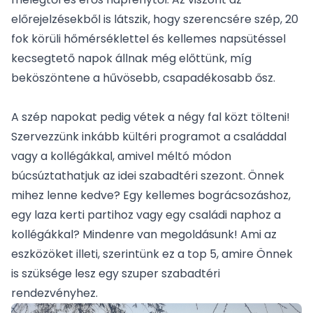
előrejelzésekből is látszik, hogy szerencsére szép, 20
fok körüli hőmérséklettel és kellemes napsütéssel
kecsegtető napok állnak még előttünk, míg
beköszöntene a hűvösebb, csapadékosabb ősz.
A szép napokat pedig vétek a négy fal közt tölteni!
Szervezzünk inkább kültéri programot a családdal
vagy a kollégákkal, amivel méltó módon
búcsúztathatjuk az idei szabadtéri szezont. Önnek
mihez lenne kedve? Egy kellemes bográcsozáshoz,
egy laza kerti partihoz vagy egy családi naphoz a
kollégákkal? Mindenre van megoldásunk! Ami az
eszközöket illeti, szerintünk ez a top 5, amire Önnek
is szüksége lesz egy szuper szabadtéri
rendezvényhez.