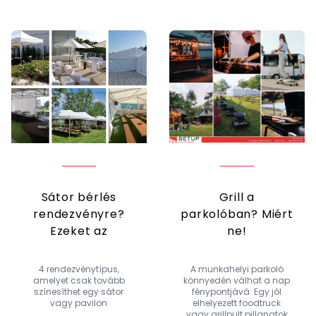
Sátor bérlés
Grill a
rendezvényre?
parkolóban? Miért
Ezeket az
ne!
eseményeket
egész biztosan
4 rendezvénytípus,
A munkahelyi parkoló
feldobja egy sátor
amelyet csak tovább
könnyedén válhat a nap
színesíthet egy sátor
fénypontjává. Egy jól
vagy pavilon
elhelyezett foodtruck
vagy grillpult pillanatok