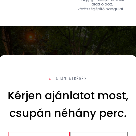
alatt oldott,
közösségépítő hangulat...
#
AJÁNLATKÉRÉS
Kérjen ajánlatot most,
csupán néhány perc.