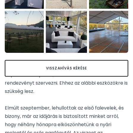
Itt van az ősz, itt van újra, és tartogat még gyönyörű,
VISSZAHÍVÁS KÉRÉSE
napsütéses napokat, amikor érdemes szabadtéri
rendezvényt szervezni. Ehhez az alábbi eszközökre is
szükség lesz.
Elmúlt szeptember, lehullottak az első falevelek, és
bizony, már az időjárás is biztosított minket arról,
hogy néhány hónapra elköszönhetünk a nyári
melegtől és erős napfénytől. Az viszont az