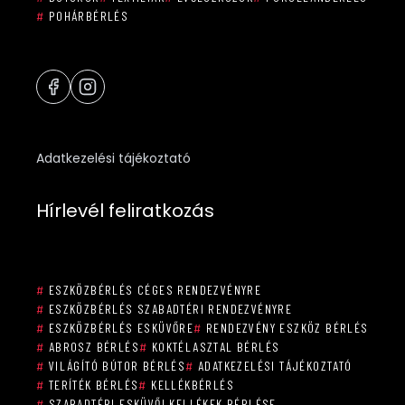
#
POHÁRBÉRLÉS
Adatkezelési tájékoztató
Hírlevél feliratkozás
#
ESZKÖZBÉRLÉS CÉGES RENDEZVÉNYRE
#
ESZKÖZBÉRLÉS SZABADTÉRI RENDEZVÉNYRE
#
ESZKÖZBÉRLÉS ESKÜVŐRE
#
RENDEZVÉNY ESZKÖZ BÉRLÉS
#
ABROSZ BÉRLÉS
#
KOKTÉLASZTAL BÉRLÉS
#
VILÁGÍTÓ BÚTOR BÉRLÉS
#
ADATKEZELÉSI TÁJÉKOZTATÓ
#
TERÍTÉK BÉRLÉS
#
KELLÉKBÉRLÉS
#
SZABADTÉRI ESKÜVŐI KELLÉKEK BÉRLÉSE