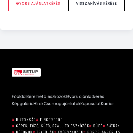
GYORS AJÁNLATKÉRÉS
VISSZAHÍVÁS KÉRÉSE
Főoldal
Bérelhető eszközök
Gyors ajánlatkérés
Képgaléria
Hírek
Csomagajánlatok
Kapcsolat
Karrier
#
BIZTONSÁG
#
FINGERFOOD
#
GÉPEK, FŐZŐ, SÜTŐ, SZÁLLÍTÓ ESZKÖZÖK
#
BÜFÉ
#
SÁTRAK
#
BÚTOROK
#
TEXTÍLIÁK
#
EVŐESZKÖZÖK
#
PORCELÁNBÉRLÉS