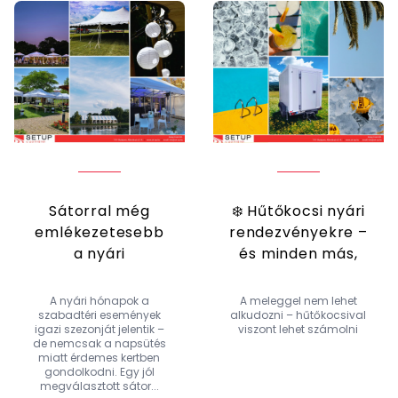
Sátorral még
❄️ Hűtőkocsi nyári
emlékezetesebb
rendezvényekre –
a nyári
és minden más,
rendezvény 🌿
amire szüksége
lehet
A nyári hónapok a
A meleggel nem lehet
szabadtéri események
alkudozni – hűtőkocsival
igazi szezonját jelentik –
viszont lehet számolni
de nemcsak a napsütés
miatt érdemes kertben
gondolkodni. Egy jól
megválasztott sátor...