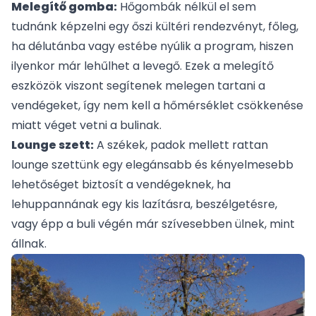
Melegítő gomba:
Hőgombák
nélkül el sem
tudnánk képzelni egy őszi kültéri rendezvényt, főleg,
ha délutánba vagy estébe nyúlik a program, hiszen
ilyenkor már lehűlhet a levegő. Ezek a melegítő
eszközök viszont segítenek melegen tartani a
vendégeket, így nem kell a hőmérséklet csökkenése
miatt véget vetni a bulinak.
Lounge szett:
A székek, padok mellett rattan
lounge szett
ünk egy elegánsabb és kényelmesebb
lehetőséget biztosít a vendégeknek, ha
lehuppannának egy kis lazításra, beszélgetésre,
vagy épp a buli végén már szívesebben ülnek, mint
állnak.