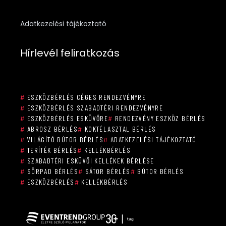
Adatkezelési tájékoztató
Hírlevél feliratkozás
#
ESZKÖZBÉRLÉS CÉGES RENDEZVÉNYRE
#
ESZKÖZBÉRLÉS SZABADTÉRI RENDEZVÉNYRE
#
ESZKÖZBÉRLÉS ESKÜVŐRE
#
RENDEZVÉNY ESZKÖZ BÉRLÉS
#
ABROSZ BÉRLÉS
#
KOKTÉLASZTAL BÉRLÉS
#
VILÁGÍTÓ BÚTOR BÉRLÉS
#
ADATKEZELÉSI TÁJÉKOZTATÓ
#
TERÍTÉK BÉRLÉS
#
KELLÉKBÉRLÉS
#
SZABADTÉRI ESKÜVŐI KELLÉKEK BÉRLÉSE
#
SÖRPAD BÉRLÉS
#
SÁTOR BÉRLÉS
#
BÚTOR BÉRLÉS
#
ESZKÖZBÉRLÉS
#
KELLÉKBÉRLÉS