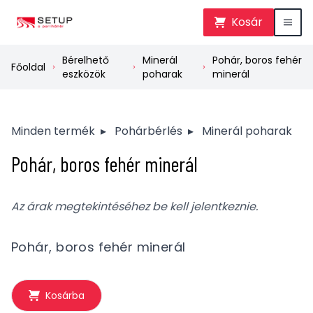
Kosár
Bérelhető
Minerál
Pohár, boros fehér
Főoldal
eszközök
poharak
minerál
Minden termék
▸
Pohárbérlés
▸
Minerál poharak
Pohár, boros fehér minerál
Az árak megtekintéséhez be kell jelentkeznie.
Pohár, boros fehér minerál
Kosárba