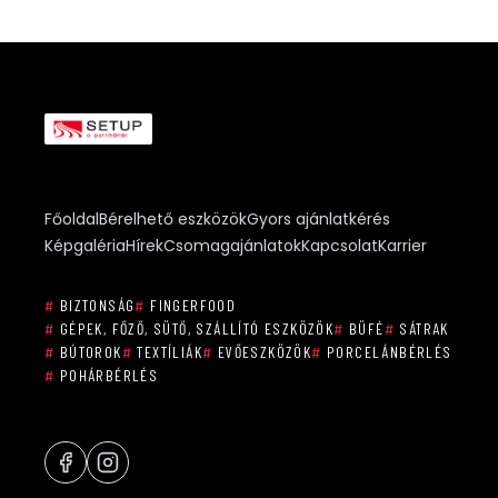
Főoldal
Bérelhető eszközök
Gyors ajánlatkérés
Képgaléria
Hírek
Csomagajánlatok
Kapcsolat
Karrier
#
BIZTONSÁG
#
FINGERFOOD
#
GÉPEK, FŐZŐ, SÜTŐ, SZÁLLÍTÓ ESZKÖZÖK
#
BÜFÉ
#
SÁTRAK
#
BÚTOROK
#
TEXTÍLIÁK
#
EVŐESZKÖZÖK
#
PORCELÁNBÉRLÉS
#
POHÁRBÉRLÉS